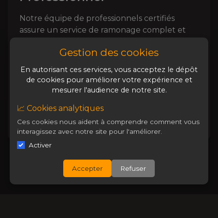
Notre équipe de professionnels certifiés
assure un service de ramonage complet et
efficace pour votre sécurité à
PORNICHET
.
Gestion des cookies
Ramonage par des experts certifiés
En autorisant ces services, vous acceptez le dépôt
Équipements modernes
de cookies pour améliorer votre expérience et
Certificat de ramonage fourni
mesurer l'audience de notre site.
📈 Cookies analytiques
Réserver un ramonage
Ces cookies nous aident à comprendre comment vous
interagissez avec notre site pour l'améliorer.
Activer
Accepter
Refuser
Pourquoi Nous