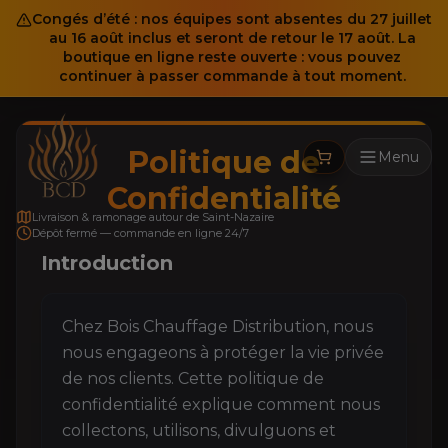
Congés d’été : nos équipes sont absentes du 27 juillet
au 16 août inclus et seront de retour le 17 août. La
boutique en ligne reste ouverte : vous pouvez
continuer à passer commande à tout moment.
Politique de
Menu
Confidentialité
Livraison & ramonage autour de Saint-Nazaire
Dépôt fermé — commande en ligne 24/7
Introduction
Chez Bois Chauffage Distribution, nous
nous engageons à protéger la vie privée
de nos clients. Cette politique de
confidentialité explique comment nous
collectons, utilisons, divulguons et