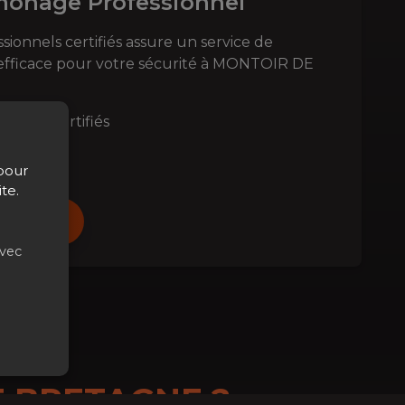
monage Professionnel
ionnels certifiés assure un service de
fficace pour votre sécurité à
MONTOIR DE
perts certifiés
rnes
age fourni
 pour
te.
monage
avec
E BRETAGNE
?