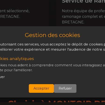
Service de Ra
nt sélectionné,
Notre équipe de profess
BRETAGNE
.
ramonage complet et e
BRETAGNE
.
Ramonage par des ex
Gestion des cookies
Équipements mode
Certificat de ramon
utorisant ces services, vous acceptez le dépôt de cookies
éliorer votre expérience et mesurer l'audience de notre si
Réserver un ra
kies analytiques
kies nous aident à comprendre comment vous interagissez 
te pour l'améliorer.
ver
Accepter
Refuser
s Choisir à
MONTOIR D