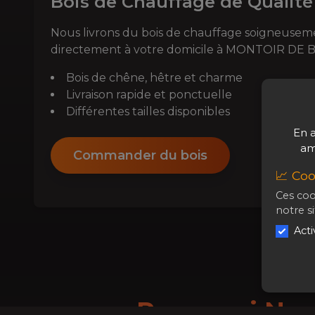
Bois de Chauffage de Qualité
Nous livrons du bois de chauffage soigneuseme
directement à votre domicile à
MONTOIR DE 
Bois de chêne, hêtre et charme
Livraison rapide et ponctuelle
Différentes tailles disponibles
En a
am
Commander du bois
📈 Coo
Ces coo
notre si
Acti
Pourquoi Nou